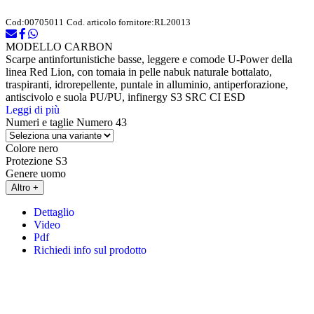
Cod:
00705011
Cod. articolo fornitore:
RL20013
MODELLO CARBON
Scarpe antinfortunistiche basse, leggere e comode U-Power della
linea Red Lion, con tomaia in pelle nabuk naturale bottalato,
traspiranti, idrorepellente, puntale in alluminio, antiperforazione,
antiscivolo e suola PU/PU, infinergy S3 SRC CI ESD
Leggi di più
Numeri e taglie
Numero 43
Colore
nero
Protezione
S3
Genere
uomo
Altro +
Dettaglio
Video
Pdf
Richiedi info sul prodotto