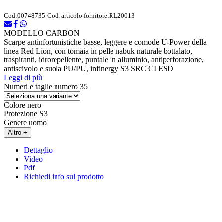
Cod:
00748735
Cod. articolo fornitore:
RL20013
MODELLO CARBON
Scarpe antinfortunistiche basse, leggere e comode U-Power della
linea Red Lion, con tomaia in pelle nabuk naturale bottalato,
traspiranti, idrorepellente, puntale in alluminio, antiperforazione,
antiscivolo e suola PU/PU, infinergy S3 SRC CI ESD
Leggi di più
Numeri e taglie
numero 35
Colore
nero
Protezione
S3
Genere
uomo
Altro +
Dettaglio
Video
Pdf
Richiedi info sul prodotto