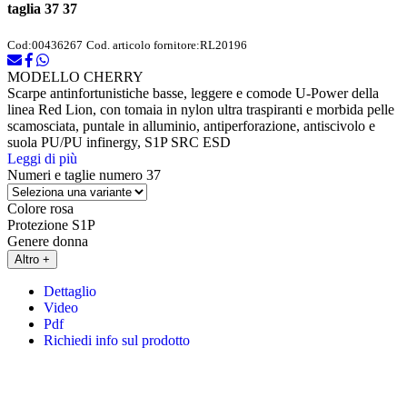
taglia 37 37
Cod:
00436267
Cod. articolo fornitore:
RL20196
MODELLO CHERRY
Scarpe antinfortunistiche basse, leggere e comode U-Power della
linea Red Lion, con tomaia in nylon ultra traspiranti e morbida pelle
scamosciata, puntale in alluminio, antiperforazione, antiscivolo e
suola PU/PU infinergy, S1P SRC ESD
Leggi di più
Numeri e taglie
numero 37
Colore
rosa
Protezione
S1P
Genere
donna
Altro +
Dettaglio
Video
Pdf
Richiedi info sul prodotto