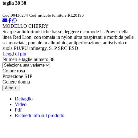
taglia 38 38
Cod:
00436274
Cod. articolo fornitore:
RL20196
MODELLO CHERRY
Scarpe antinfortunistiche basse, leggere e comode U-Power della
linea Red Lion, con tomaia in nylon ultra traspiranti e morbida pelle
scamosciata, puntale in alluminio, antiperforazione, antiscivolo e
suola PU/PU infinergy, S1P SRC ESD
Leggi di più
Numeri e taglie
numero 38
Colore
rosa
Protezione
S1P
Genere
donna
Altro +
Dettaglio
Video
Pdf
Richiedi info sul prodotto