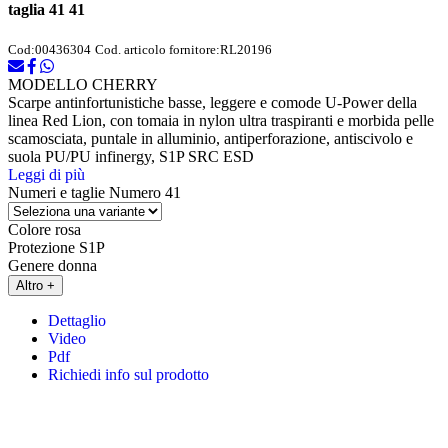
taglia 41 41
Cod:
00436304
Cod. articolo fornitore:
RL20196
MODELLO CHERRY
Scarpe antinfortunistiche basse, leggere e comode U-Power della
linea Red Lion, con tomaia in nylon ultra traspiranti e morbida pelle
scamosciata, puntale in alluminio, antiperforazione, antiscivolo e
suola PU/PU infinergy, S1P SRC ESD
Leggi di più
Numeri e taglie
Numero 41
Colore
rosa
Protezione
S1P
Genere
donna
Altro +
Dettaglio
Video
Pdf
Richiedi info sul prodotto