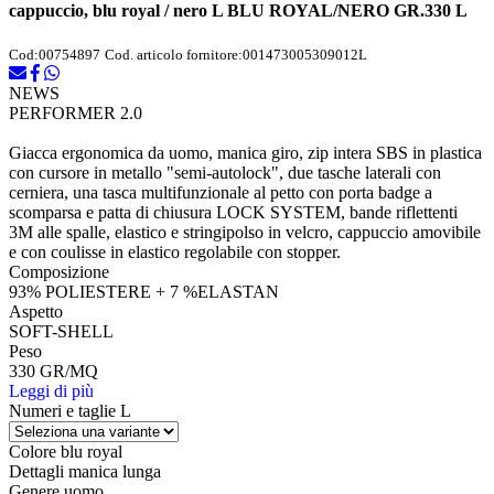
cappuccio, blu royal / nero L BLU ROYAL/NERO GR.330 L
Cod:
00754897
Cod. articolo fornitore:
001473005309012L
NEWS
PERFORMER 2.0
Giacca ergonomica da uomo, manica giro, zip intera SBS in plastica
con cursore in metallo "semi-autolock", due tasche laterali con
cerniera, una tasca multifunzionale al petto con porta badge a
scomparsa e patta di chiusura LOCK SYSTEM, bande riflettenti
3M alle spalle, elastico e stringipolso in velcro, cappuccio amovibile
e con coulisse in elastico regolabile con stopper.
Composizione
93% POLIESTERE + 7 %ELASTAN
Aspetto
SOFT-SHELL
Peso
330 GR/MQ
Leggi di più
Numeri e taglie
L
Colore
blu royal
Dettagli
manica lunga
Genere
uomo