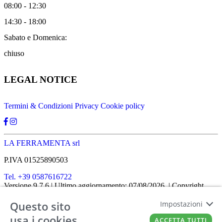
08:00 - 12:30
14:30 - 18:00
Sabato e Domenica:
chiuso
LEGAL NOTICE
Termini & Condizioni
Privacy
Cookie policy
LA FERRAMENTA srl
P.IVA 01525890503
Tel. +39 0587616722
Versione 9.7.6
| Ultimo aggiornamento: 07/08/2026
| Copyright
SHOPIT-XL
2026
| All rights reserved
Questo sito
Home
|
Chi siamo
|
Approfondimenti
|
Contatti
Impostazioni
FATTO CON IL
DA EUROBUSINESS
usa i cookies
ACCETTA TUTTI