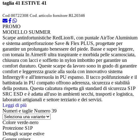
taglia 41 ESTIVE 41
Cod:
00722308
Cod. articolo fornitore:
RL20346
PROMO
MODELLO SUMMER
Scarpe antinfortunistiche RedLion®, con puntale AirToe Aluminium
e sistema antiperforazione Save & Flex PLUS, progettate per
garantire un prolungato benessere del piede. Basse e super leggere,
con tomaia In Airnet® ultra traspirante e morbida pelle scamosciata,
chiusura con lacci e soffietto in nylon imbottito per garantire un
comfort duraturo. Queste scarpe da lavoro sono in grado di garantire
comfort e leggerezza grazie alla suola con innovativo sistema
Infinergy® e all'intersuola in PU espanso. Il tacco polifunzionale e il
battistrada in PU compatto offrono aderenza, sicurezza e stabilità
della postura. Questa calzatura rispetta gli standard di sicurezza S1P
SRC ESD e è adatta all'uso in ambienti secchi, trasporti e logistica,
laboratori artigianali e settore terziario e dei servizi.
Leggi di più
Numeri e taglie
Numero 39
Colore
verde-nero
Protezione
S1P
Dettagli
scarpe estive
Genere
unisex