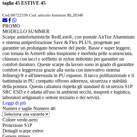
taglia 45 ESTIVE 45
Cod:
00722339
Cod. articolo fornitore:
RL20346
PROMO
MODELLO SUMMER
Scarpe antinfortunistiche RedLion®, con puntale AirToe Aluminium
e sistema antiperforazione Save & Flex PLUS, progettate per
garantire un prolungato benessere del piede. Basse e super leggere,
con tomaia In Airnet® ultra traspirante e morbida pelle scamosciata,
chiusura con lacci e soffietto in nylon imbottito per garantire un
comfort duraturo. Queste scarpe da lavoro sono in grado di garantire
comfort e leggerezza grazie alla suola con innovativo sistema
Infinergy® e all'intersuola in PU espanso. Il tacco polifunzionale e il
battistrada in PU compatto offrono aderenza, sicurezza e stabilità
della postura. Questa calzatura rispetta gli standard di sicurezza S1P
SRC ESD e è adatta all'uso in ambienti secchi, trasporti e logistica,
laboratori artigianali e settore terziario e dei servizi.
Leggi di più
Numeri e taglie
Numero 46
Colore
verde-nero
Protezione
S1P
Dettagli
scarpe estive
Genere
unisex