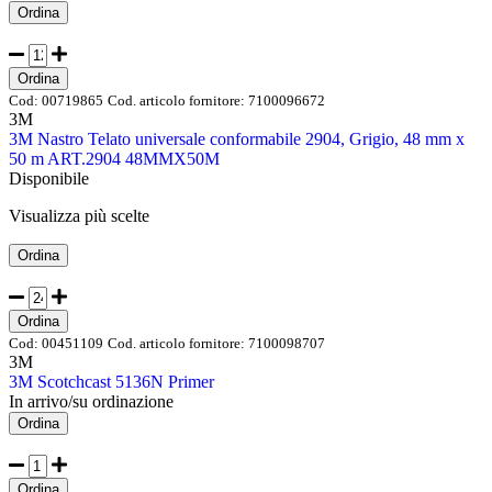
Ordina
Ordina
Cod:
00719865
Cod. articolo fornitore:
7100096672
3M
3M Nastro Telato universale conformabile 2904, Grigio, 48 mm x
50 m ART.2904 48MMX50M
Disponibile
Visualizza più scelte
Ordina
Ordina
Cod:
00451109
Cod. articolo fornitore:
7100098707
3M
3M Scotchcast 5136N Primer
In arrivo/su ordinazione
Ordina
Ordina