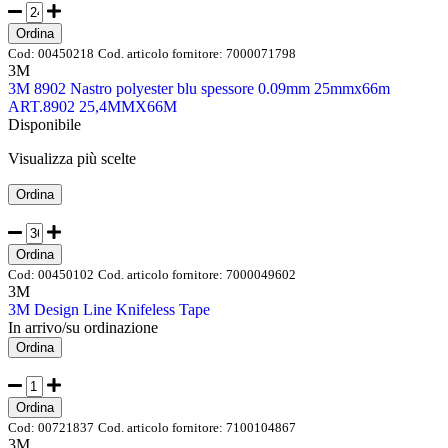
Ordina
Cod:
00450218
Cod. articolo fornitore:
7000071798
3M
3M 8902 Nastro polyester blu spessore 0.09mm 25mmx66m
ART.8902 25,4MMX66M
Disponibile
Visualizza più scelte
Ordina
Ordina
Cod:
00450102
Cod. articolo fornitore:
7000049602
3M
3M Design Line Knifeless Tape
In arrivo/su ordinazione
Ordina
Ordina
Cod:
00721837
Cod. articolo fornitore:
7100104867
3M